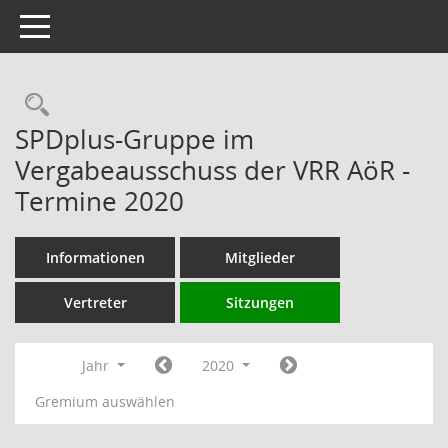
Toggle navigation
Rechercheauswahl
SPDplus-Gruppe im
Vergabeausschuss der VRR AöR -
Termine 2020
Informationen
Mitglieder
Vertreter
Sitzungen
Jahr
2020
Gremium auswählen