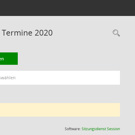
 Termine 2020
Rec
en
swählen
(Wird in
Software:
Sitzungsdienst
Session