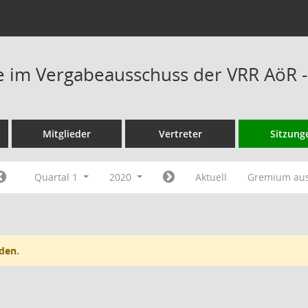
 im Vergabeausschuss der VRR AöR -
Mitglieder
Vertreter
Sitzung
Quartal 1
2020
Aktuell
Gremium au
den.