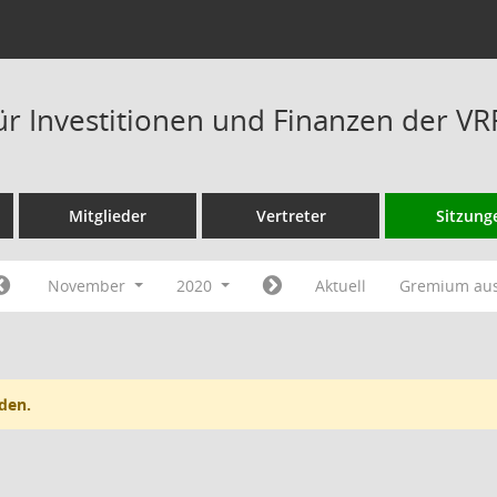
ür Investitionen und Finanzen der V
Mitglieder
Vertreter
Sitzung
November
2020
Aktuell
Gremium au
den.