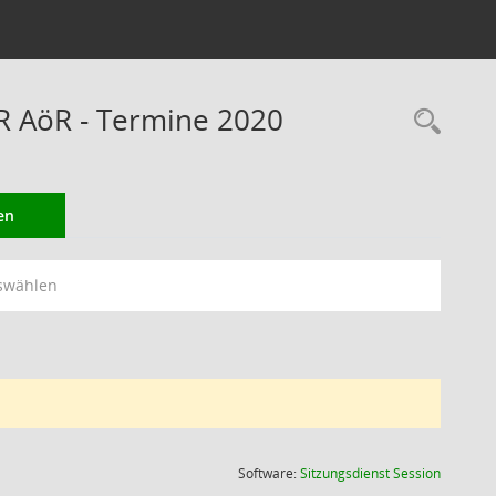
RR AöR - Termine 2020
Rec
en
swählen
(Wird in
Software:
Sitzungsdienst
Session