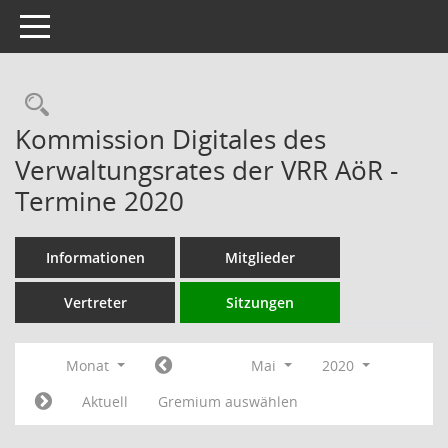
Toggle navigation
Rechercheauswahl
Kommission Digitales des
Verwaltungsrates der VRR AöR -
Termine 2020
Informationen
Mitglieder
Vertreter
Sitzungen
Monat
Mai
2020
Aktuell
Gremium auswählen