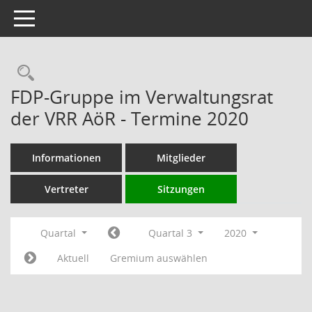
Toggle navigation
Rechercheauswahl
FDP-Gruppe im Verwaltungsrat
der VRR AöR - Termine 2020
Informationen
Mitglieder
Vertreter
Sitzungen
Quartal
Quartal 3
2020
Aktuell
Gremium auswählen