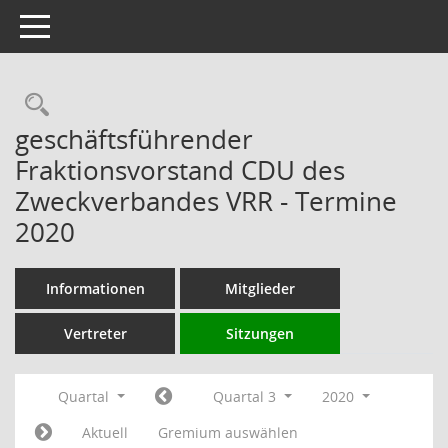
Toggle navigation
Rechercheauswahl
geschäftsführender
Fraktionsvorstand CDU des
Zweckverbandes VRR - Termine
2020
Informationen
Mitglieder
Vertreter
Sitzungen
Quartal
Quartal 3
2020
Aktuell
Gremium auswählen