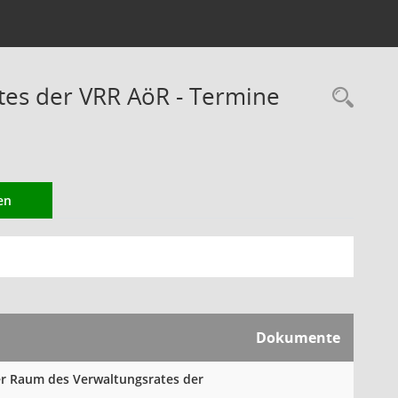
es der VRR AöR - Termine
Rec
en
Dokumente
her Raum des Verwaltungsrates der