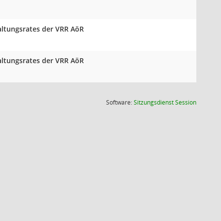
altungsrates der VRR AöR
altungsrates der VRR AöR
(Wird in
Software:
Sitzungsdienst
Session