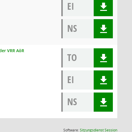
EI
NS
 der VRR AöR
TO
EI
NS
(Wird in
Software:
Sitzungsdienst
Session