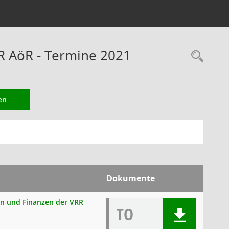
RR AöR - Termine 2021
Rec
en
Dokumente
en und Finanzen der VRR
TO