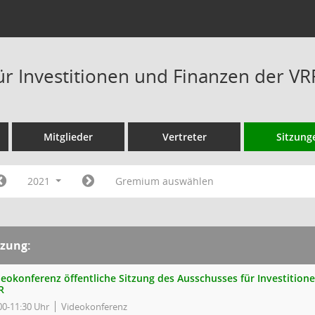
ür Investitionen und Finanzen der V
Mitglieder
Vertreter
Sitzung
2021
Gremium auswählen
tzung:
deokonferenz öffentliche Sitzung des Ausschusses für Investition
R
00-11:30 Uhr
Videokonferenz