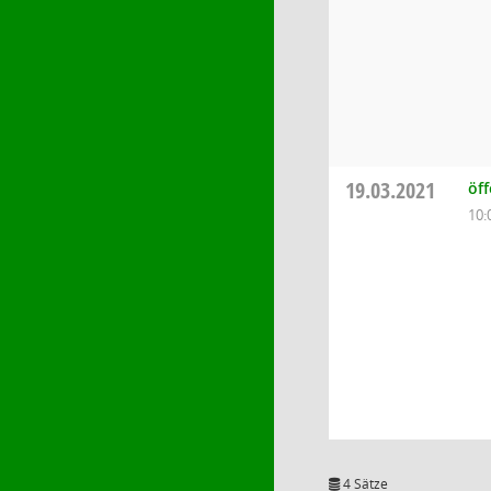
19.03.2021
öf
10:
4 Sätze