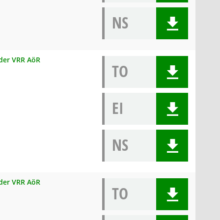
NS
 der VRR AöR
TO
EI
NS
 der VRR AöR
TO