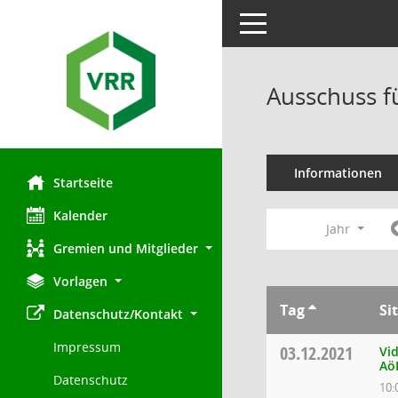
Toggle navigation
Ausschuss f
Informationen
Startseite
Kalender
Jahr
Gremien und Mitglieder
Vorlagen
Tag
Si
Datenschutz/Kontakt
Impressum
03.12.2021
Vi
Aö
Datenschutz
10: