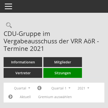
Toggle navigation
Rechercheauswahl
CDU-Gruppe im
Vergabeausschuss der VRR AöR -
Termine 2021
Informationen
Mitglieder
Vertreter
Sitzungen
Quartal
Quartal 1
2021
Aktuell
Gremium auswählen