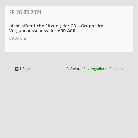
FR
26.03.2021
nicht öffentliche Sitzung der CDU-Gruppe im
Vergabeausschuss der VRR AöR
09:00 Uhr
(Wird in
1 Satz
Software:
Sitzungsdienst
Session