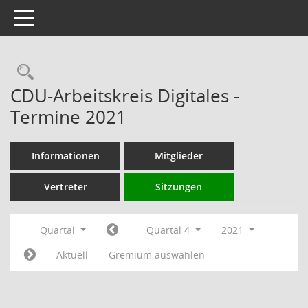
Toggle navigation
Rechercheauswahl
CDU-Arbeitskreis Digitales -
Termine 2021
Informationen
Mitglieder
Vertreter
Sitzungen
Quartal
Quartal 4
2021
Aktuell
Gremium auswählen