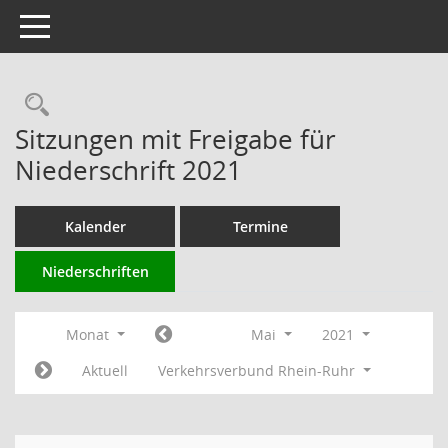
Toggle navigation
Rechercheauswahl
Sitzungen mit Freigabe für
Niederschrift 2021
Kalender
Termine
Niederschriften
Monat
Mai
2021
Aktuell
Verkehrsverbund Rhein-Ruhr