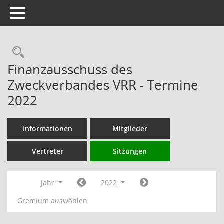
Toggle navigation
Rechercheauswahl
Finanzausschuss des
Zweckverbandes VRR - Termine
2022
Informationen
Mitglieder
Vertreter
Sitzungen
Jahr
2022
Gremium auswählen