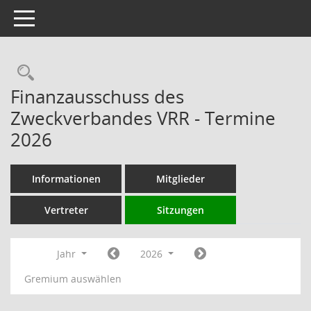
Toggle navigation
Rechercheauswahl
Finanzausschuss des
Zweckverbandes VRR - Termine
2026
Informationen
Mitglieder
Vertreter
Sitzungen
Jahr
2026
Gremium auswählen