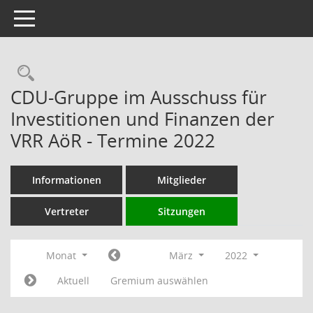
Toggle navigation
Rechercheauswahl
CDU-Gruppe im Ausschuss für
Investitionen und Finanzen der
VRR AöR - Termine 2022
Informationen
Mitglieder
Vertreter
Sitzungen
Monat
März
2022
Aktuell
Gremium auswählen