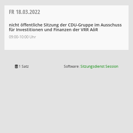
FR
18.03.2022
nicht öffentliche Sitzung der CDU-Gruppe im Ausschuss
für Investitionen und Finanzen der VRR AöR
09:00-10:00 Uhr
(Wird in
1 Satz
Software:
Sitzungsdienst
Session