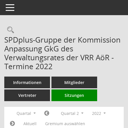
Toggle navigation
Rechercheauswahl
SPDplus-Gruppe der Kommission
Anpassung GkG des
Verwaltungsrates der VRR AöR -
Termine 2022
Informationen
Mitglieder
Vertreter
Sitzungen
Quartal
Quartal 2
2022
Aktuell
Gremium auswählen