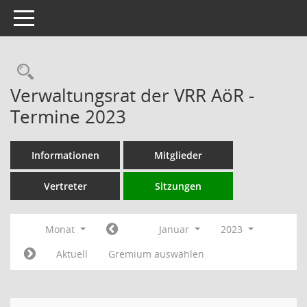
Toggle navigation
Rechercheauswahl
Verwaltungsrat der VRR AöR -
Termine 2023
Informationen
Mitglieder
Vertreter
Sitzungen
Monat
Januar
2023
Aktuell
Gremium auswählen