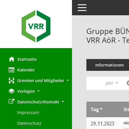
Toggle navigation
Gruppe BÜND
VRR AöR - T
Startseite
Informationen
Kalender
Gremien und Mitglieder
Jahr
Vorlagen
Datenschutz/Kontakt
Tag
Si
Impressum
29.11.2023
ni
Datenschutz