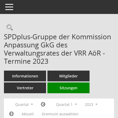
Toggle navigation
Rechercheauswahl
SPDplus-Gruppe der Kommission
Anpassung GkG des
Verwaltungsrates der VRR AöR -
Termine 2023
Informationen
Mitglieder
Vertreter
Sitzungen
Quartal
Quartal 1
2023
Aktuell
Gremium auswählen