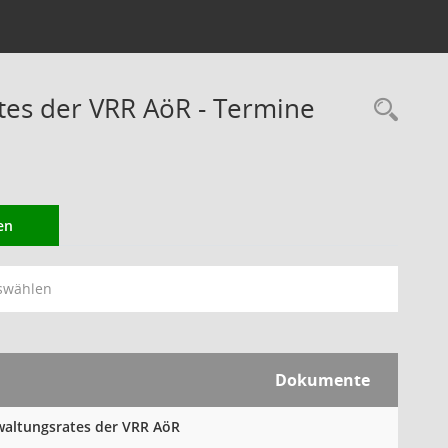
es der VRR AöR - Termine
Rec
en
swählen
Dokumente
rwaltungsrates der VRR AöR