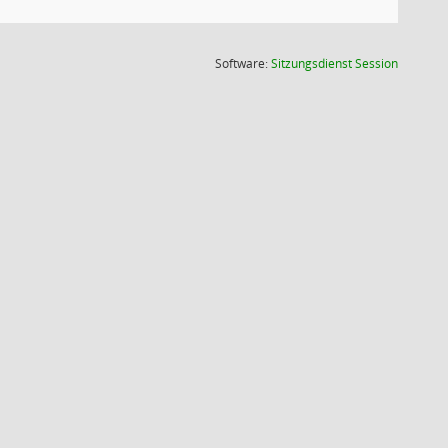
(Wird in
Software:
Sitzungsdienst
Session