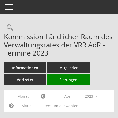
Toggle navigation
Rechercheauswahl
Kommission Ländlicher Raum des
Verwaltungsrates der VRR AöR -
Termine 2023
Informationen
Mitglieder
Vertreter
Sitzungen
Monat
April
2023
Aktuell
Gremium auswählen