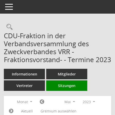
Toggle navigation
Rechercheauswahl
CDU-Fraktion in der
Verbandsversammlung des
Zweckverbandes VRR -
Fraktionsvorstand- - Termine 2023
Informationen
Mitglieder
Vertreter
Sitzungen
Monat
Mai
2023
Aktuell
Gremium auswählen