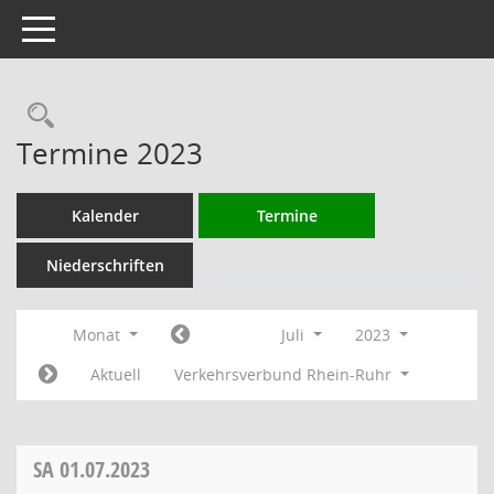
Toggle navigation
Rechercheauswahl
Termine 2023
Kalender
Termine
Niederschriften
Monat
Juli
2023
Aktuell
Verkehrsverbund Rhein-Ruhr
SA
01.07.2023