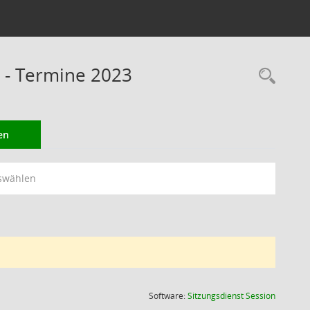
- Termine 2023
Rec
en
swählen
(Wird in
Software:
Sitzungsdienst
Session