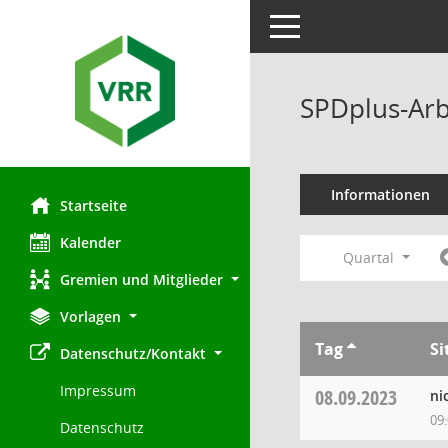
Toggle navigation
SPDplus-Arb
Informationen
Startseite
Kalender
Quartal
Gremien und Mitglieder
Vorlagen
Tag
Si
Datenschutz/Kontakt
Impressum
08.09.2023
ni
09
Datenschutz