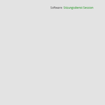
(Wird in
Software:
Sitzungsdienst
Session