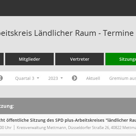
eitskreis Ländlicher Raum - Termine
Mitglieder
Vertreter
Sitzung
Quartal 3
2023
Aktuell
Gremium au
tzung:
cht öffentliche Sitzung des SPD plus-Arbeitskreises "ländlicher R
:00 Uhr
Kreisverwaltung Mettmann, Düsseldorfer Straße 26, 40822 Mettm