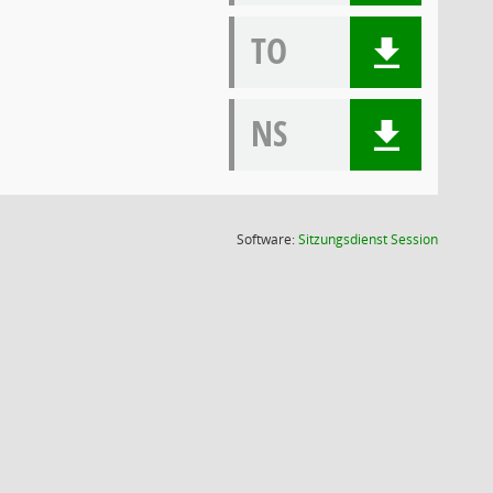
TO
NS
(Wird in
Software:
Sitzungsdienst
Session