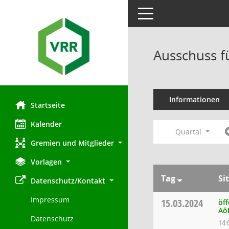
Toggle navigation
Ausschuss f
Informationen
Startseite
Kalender
Quartal
Gremien und Mitglieder
Vorlagen
Tag
Si
Datenschutz/Kontakt
Impressum
15.03.2024
öff
Aö
Datenschutz
14: