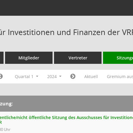
ür Investitionen und Finanzen der V
Mitglieder
Vertreter
Sitzung
Quartal 1
2024
Aktuell
Gremium au
tzung:
entliche/nicht öffentliche Sitzung des Ausschusses für Investiti
R
00 Uhr