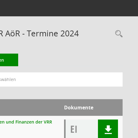
RR AöR - Termine 2024
Rec
en
swählen
Dokumente
onen und Finanzen der VRR
EI