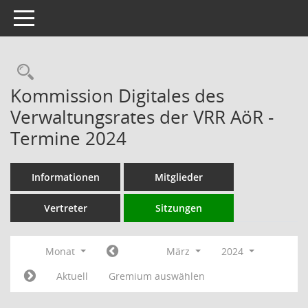
Toggle navigation
Rechercheauswahl
Kommission Digitales des
Verwaltungsrates der VRR AöR -
Termine 2024
Informationen
Mitglieder
Vertreter
Sitzungen
Monat
März
2024
Aktuell
Gremium auswählen