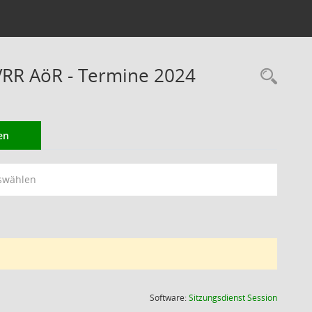
VRR AöR - Termine 2024
Rec
en
swählen
(Wird in
Software:
Sitzungsdienst
Session