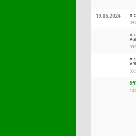
19.06.2024
ni
09:
ni
Aö
09:
ni
VR
09:
öf
10: