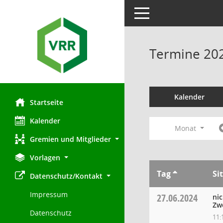
Toggle navigation
Termine 20
Kalender
Startseite
Kalender
Monat
Gremien und Mitglieder
Vorlagen
Tag
Si
Datenschutz/Kontakt
Impressum
27.06.2024
ni
Zw
Datenschutz
11: