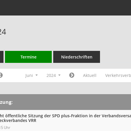
24
Termine
Niederschriften
Juni
2024
Aktuell
Verkehrsver
tzung:
cht öffentliche Sitzung der SPD plus-Fraktion in der Verbandsve
eckverbandes VRR
15 Uhr