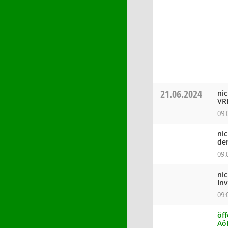
21.06.2024
ni
VR
09:
ni
de
09:
ni
In
09:
öff
Aö