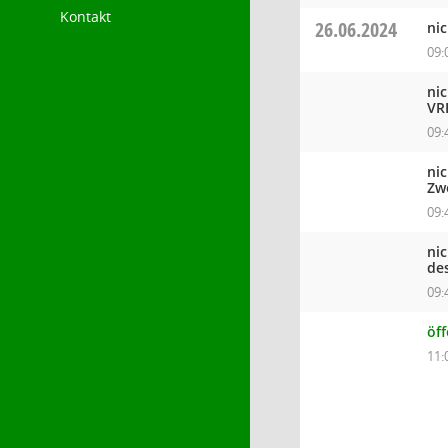
Kontakt
26.06.2024
ni
09:
ni
VR
09:
ni
Zw
09:
ni
de
09:
öff
11: