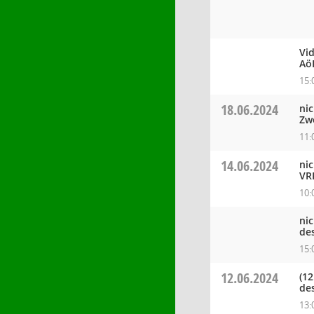
Vi
Aö
15:
18.06.2024
ni
Zw
11:
14.06.2024
ni
VR
10:
ni
de
15:
12.06.2024
(12
de
13: