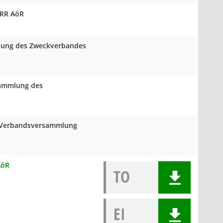
VRR AöR
mlung des Zweckverbandes
rsammlung des
er Verbandsversammlung
AöR
TO
EI