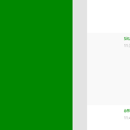
Si
11:
öf
11: