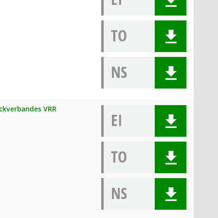
TO
NS
weckverbandes VRR
EI
TO
NS