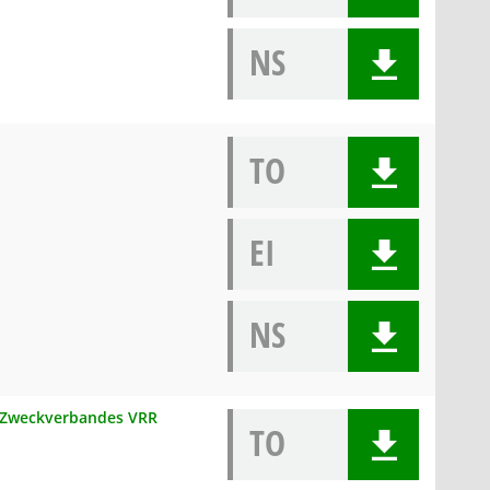
NS
TO
EI
NS
s Zweckverbandes VRR
TO