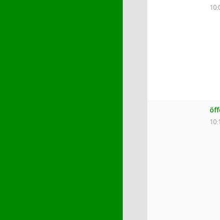
10:
öf
10: