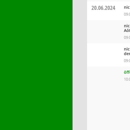
20.06.2024
ni
09:
ni
Aö
09:
ni
de
09:
öf
10: