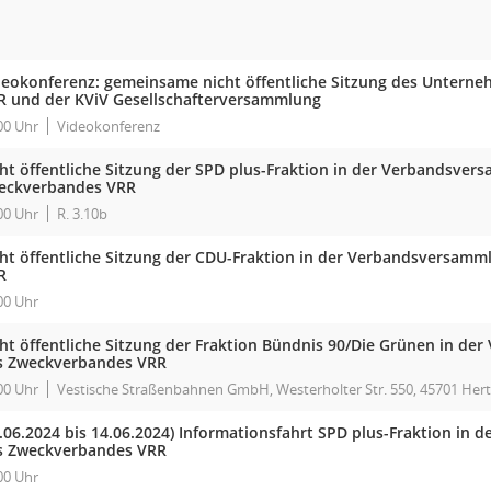
deokonferenz: gemeinsame nicht öffentliche Sitzung des Unterne
R und der KViV Gesellschafterversammlung
00 Uhr
Videokonferenz
cht öffentliche Sitzung der SPD plus-Fraktion in der Verbandsve
eckverbandes VRR
00 Uhr
R. 3.10b
cht öffentliche Sitzung der CDU-Fraktion in der Verbandsversam
R
00 Uhr
cht öffentliche Sitzung der Fraktion Bündnis 90/Die Grünen in d
s Zweckverbandes VRR
00 Uhr
Vestische Straßenbahnen GmbH, Westerholter Str. 550, 45701 Her
.06.2024 bis 14.06.2024)
Informationsfahrt SPD plus-Fraktion in 
s Zweckverbandes VRR
00 Uhr