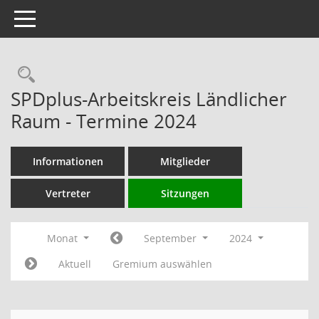
Toggle navigation
Rechercheauswahl
SPDplus-Arbeitskreis Ländlicher
Raum - Termine 2024
Informationen
Mitglieder
Vertreter
Sitzungen
Monat
September
2024
Aktuell
Gremium auswählen