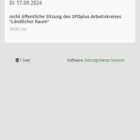
DI
17.09.2024
nicht öffentliche Sitzung des SPDplus-Arbeitskreises
"Ländlicher Raum"
09:00 Uhr
(Wird in
1 Satz
Software:
Sitzungsdienst
Session