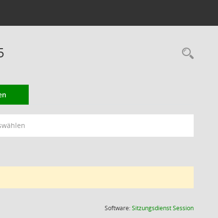
5
Rec
en
swählen
(Wird in
Software:
Sitzungsdienst
Session