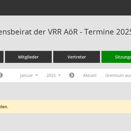
sbeirat der VRR AöR - Termine 202
Mitglieder
Vertreter
Sitzung
Januar
2025
Aktuell
Gremium au
den.