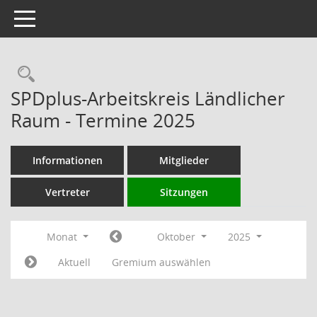
Toggle navigation
Rechercheauswahl
SPDplus-Arbeitskreis Ländlicher
Raum - Termine 2025
Informationen
Mitglieder
Vertreter
Sitzungen
Monat
Oktober
2025
Aktuell
Gremium auswählen