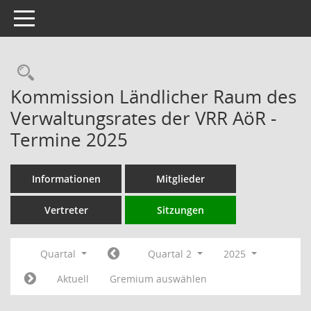
Toggle navigation
Rechercheauswahl
Kommission Ländlicher Raum des
Verwaltungsrates der VRR AöR -
Termine 2025
Informationen
Mitglieder
Vertreter
Sitzungen
Quartal
Quartal 2
2025
Aktuell
Gremium auswählen