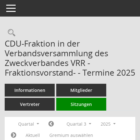
Toggle navigation
Rechercheauswahl
CDU-Fraktion in der
Verbandsversammlung des
Zweckverbandes VRR -
Fraktionsvorstand- - Termine 2025
Informationen
Mitglieder
Vertreter
Sitzungen
Quartal
Quartal 3
2025
Aktuell
Gremium auswählen