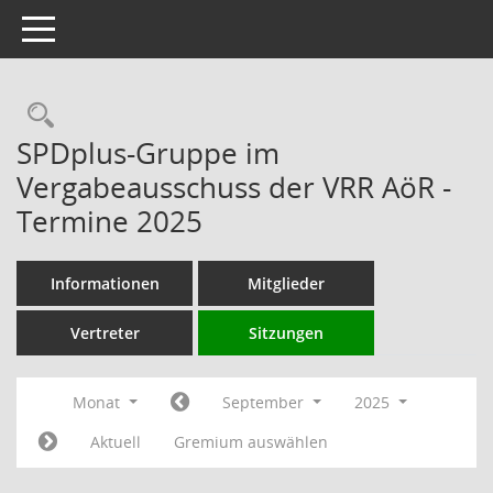
Toggle navigation
Rechercheauswahl
SPDplus-Gruppe im
Vergabeausschuss der VRR AöR -
Termine 2025
Informationen
Mitglieder
Vertreter
Sitzungen
Monat
September
2025
Aktuell
Gremium auswählen