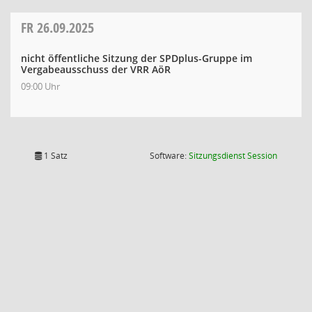
FR
26.09.2025
nicht öffentliche Sitzung der SPDplus-Gruppe im
Vergabeausschuss der VRR AöR
09:00 Uhr
(Wird in
1 Satz
Software:
Sitzungsdienst
Session