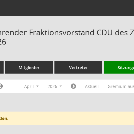
hrender Fraktionsvorstand CDU des 
26
Mitglieder
Vertreter
Sitzung
April
2026
Aktuell
Gremium au
den.