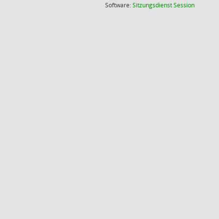
(Wird in
Software:
Sitzungsdienst
Session