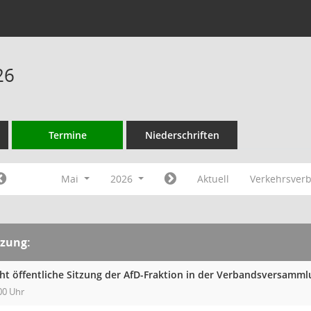
26
Termine
Niederschriften
Mai
2026
Aktuell
Verkehrsver
tzung:
cht öffentliche Sitzung der AfD-Fraktion in der Verbandsversam
00 Uhr