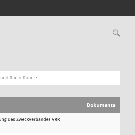
Rec
bund Rhein-Ruhr
Dokumente
mlung des Zweckverbandes VRR