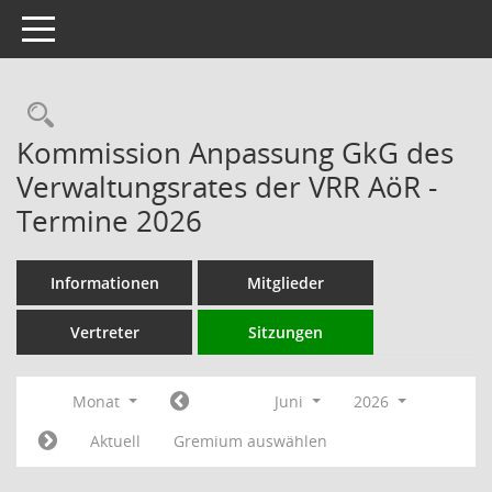
Toggle navigation
Rechercheauswahl
Kommission Anpassung GkG des
Verwaltungsrates der VRR AöR -
Termine 2026
Informationen
Mitglieder
Vertreter
Sitzungen
Monat
Juni
2026
Aktuell
Gremium auswählen