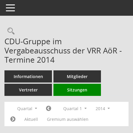
Toggle navigation
Rechercheauswahl
CDU-Gruppe im
Vergabeausschuss der VRR AöR -
Termine 2014
Informationen
Mitglieder
Vertreter
Sitzungen
Quartal
Quartal 1
2014
Aktuell
Gremium auswählen