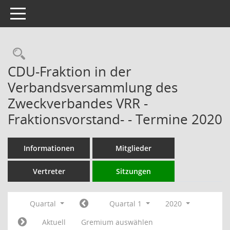
Toggle navigation
Rechercheauswahl
CDU-Fraktion in der
Verbandsversammlung des
Zweckverbandes VRR -
Fraktionsvorstand- - Termine 2020
Informationen
Mitglieder
Vertreter
Sitzungen
Quartal
Quartal 1
2020
Aktuell
Gremium auswählen