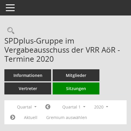
Toggle navigation
Rechercheauswahl
SPDplus-Gruppe im
Vergabeausschuss der VRR AöR -
Termine 2020
Informationen
Mitglieder
Vertreter
Sitzungen
Quartal
Quartal 1
2020
Aktuell
Gremium auswählen