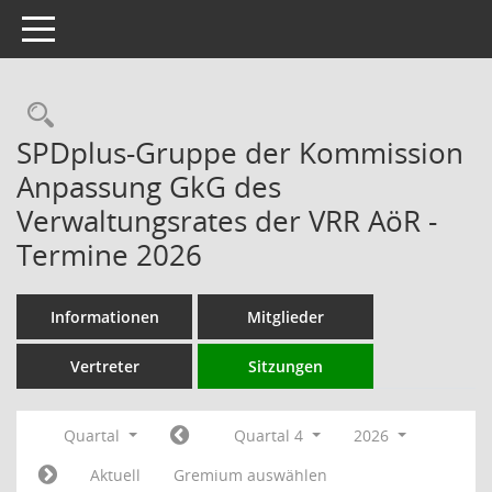
Toggle navigation
Rechercheauswahl
SPDplus-Gruppe der Kommission
Anpassung GkG des
Verwaltungsrates der VRR AöR -
Termine 2026
Informationen
Mitglieder
Vertreter
Sitzungen
Quartal
Quartal 4
2026
Aktuell
Gremium auswählen