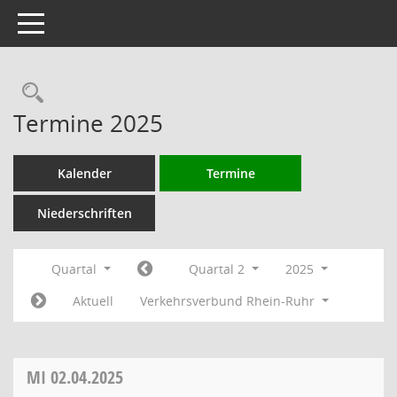
Toggle navigation
Rechercheauswahl
Termine 2025
Kalender
Termine
Niederschriften
Quartal
Quartal 2
2025
Aktuell
Verkehrsverbund Rhein-Ruhr
MI
02.04.2025