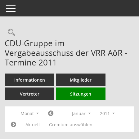
Toggle navigation
Rechercheauswahl
CDU-Gruppe im
Vergabeausschuss der VRR AöR -
Termine 2011
Informationen
Mitglieder
Vertreter
Sitzungen
Monat
Januar
2011
Aktuell
Gremium auswählen