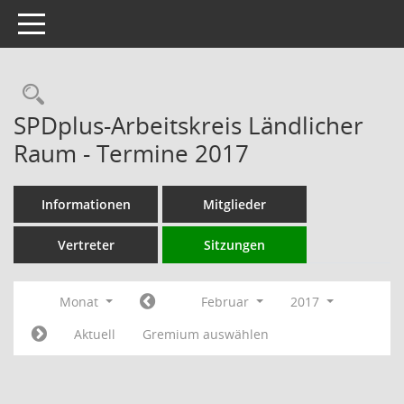
Toggle navigation
Rechercheauswahl
SPDplus-Arbeitskreis Ländlicher
Raum - Termine 2017
Informationen
Mitglieder
Vertreter
Sitzungen
Monat
Februar
2017
Aktuell
Gremium auswählen