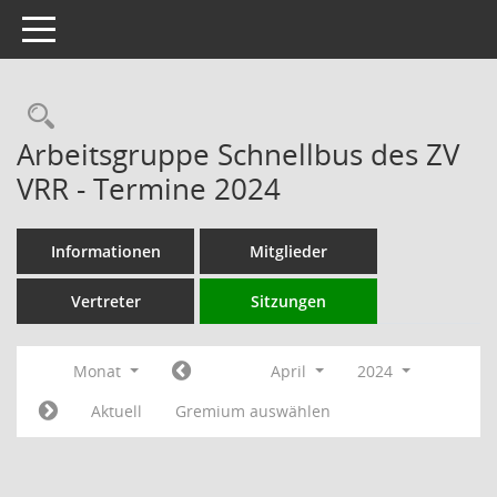
Toggle navigation
Rechercheauswahl
Arbeitsgruppe Schnellbus des ZV
VRR - Termine 2024
Informationen
Mitglieder
Vertreter
Sitzungen
Monat
April
2024
Aktuell
Gremium auswählen