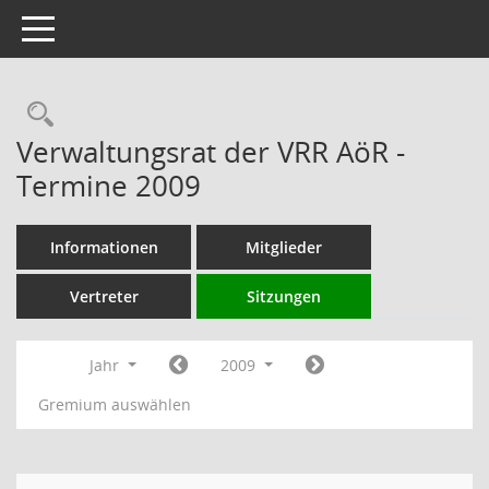
Toggle navigation
Rechercheauswahl
Verwaltungsrat der VRR AöR -
Termine 2009
Informationen
Mitglieder
Vertreter
Sitzungen
Jahr
2009
Gremium auswählen