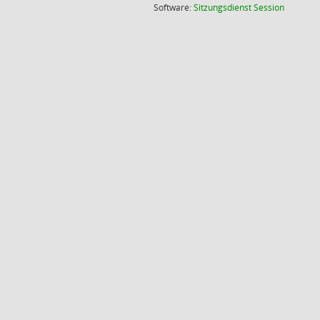
(Wird in
Software:
Sitzungsdienst
Session