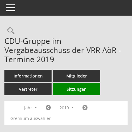
Toggle navigation
Rechercheauswahl
CDU-Gruppe im
Vergabeausschuss der VRR AöR -
Termine 2019
Informationen
Mitglieder
Vertreter
Sitzungen
Jahr
2019
Gremium auswählen