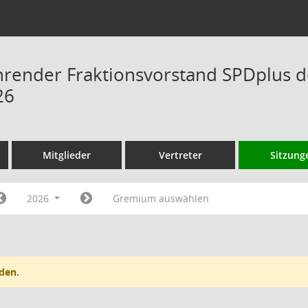
hrender Fraktionsvorstand SPDplus 
26
Mitglieder
Vertreter
Sitzung
2026
Gremium auswählen
den.