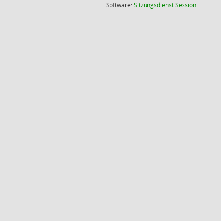
(Wird in
Software:
Sitzungsdienst
Session