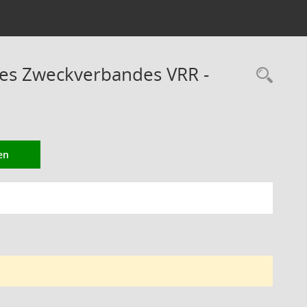
des Zweckverbandes VRR -
Rec
en