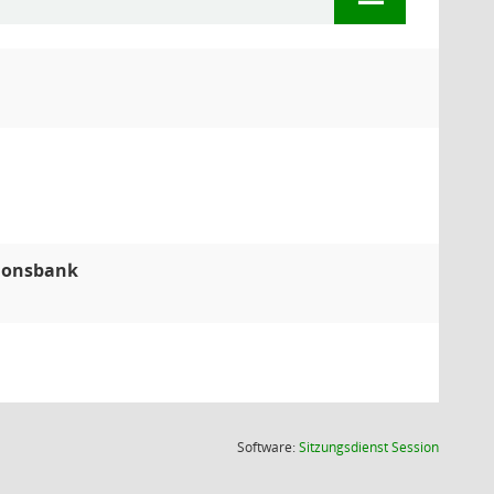
tionsbank
(Wird in
Software:
Sitzungsdienst
Session