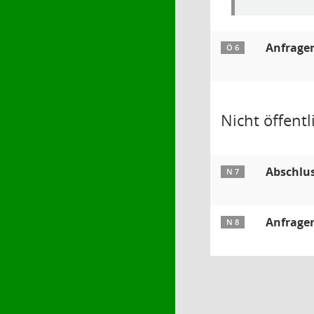
Anfrage
Ö 6
Nicht öffentli
Abschlus
N 7
Anfrage
N 8