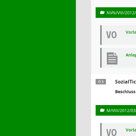
NVN/VIII/2012
VO
Vorl
Anla
SozialTi
Ö 5
Beschluss
M/VIII/2012/0
VO
Vorl