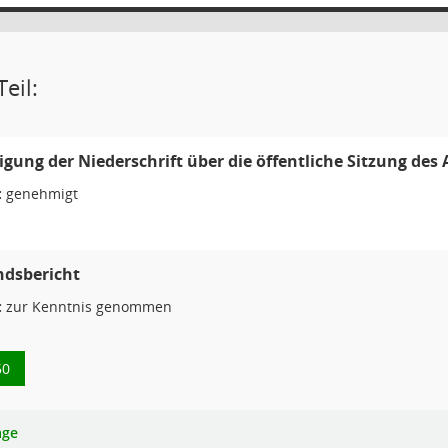
eil:
ung der Niederschrift über die öffentliche Sitzung des
:
genehmigt
ndsbericht
:
zur Kenntnis genommen
50
age