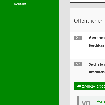
Kontakt
Öffentlicher T
Genehmig
Ö 1
Beschluss
Sachsta
Ö 2
Beschluss
Z/VIII/2012/03
VO
Vorl