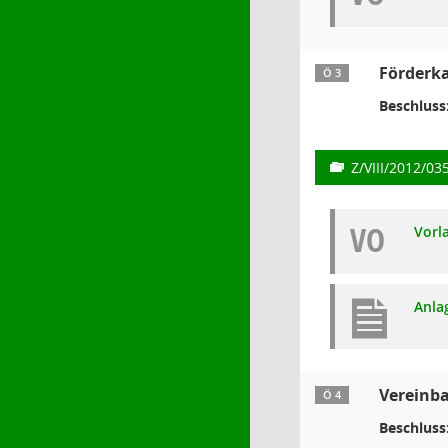
Förderk
Ö 3
Beschluss
Z/VIII/2012/03
VO
Vorl
Anla
Vereinb
Ö 4
Beschluss