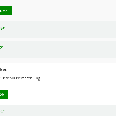
/0355
age
ge
cket
:
Beschlussempfehlung
356
age